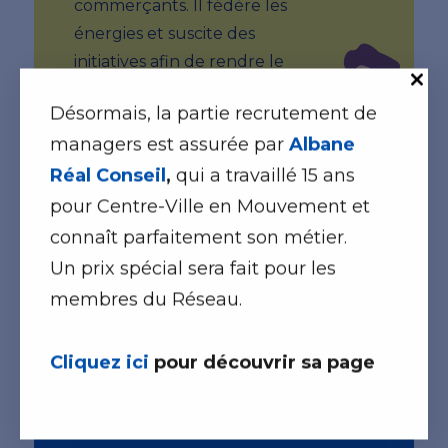
commerçants. Il fédère les
énergies et suscite des
initiatives afin de rendre le
centre-ville attractif pour les
Désormais, la partie recrutement de
habitants et les
managers est assurée par
Albane
consommateurs.
Réal Conseil
,
qui a travaillé 15 ans
En savoir plus
pour Centre-Ville en Mouvement et
connaît parfaitement son métier.
Un prix spécial sera fait pour les
membres du Réseau.
Cliquez ici
pour découvrir sa page
Notre formation
Depuis Janvier 2020,
Centre-Ville en Mouvement