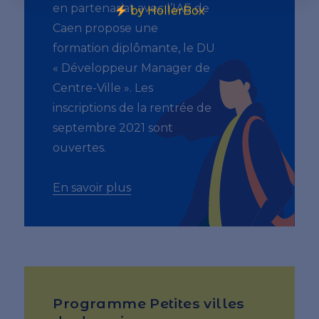
en partenariat avec l’IAE de
by HollerBox
Caen propose une
formation diplômante, le DU
« Développeur Manager de
Centre-Ville ». Les
inscriptions de la rentrée de
septembre 2021 sont
ouvertes.
En savoir plus
Programme Petites villes